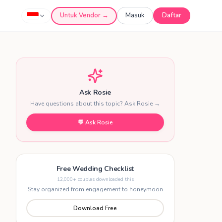
Untuk Vendor →
Masuk
Daftar
Ask Rosie
Have questions about this topic? Ask Rosie →
💬 Ask Rosie
Free Wedding Checklist
12,000+ couples downloaded this
Stay organized from engagement to honeymoon
Download Free