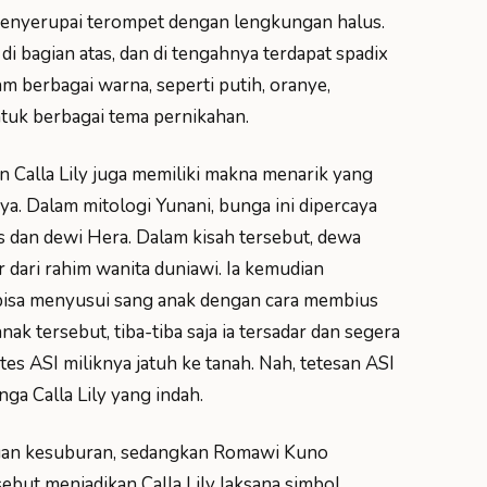
 menyerupai terompet dengan lengkungan halus.
bagian atas, dan di tengahnya terdapat spadix
m berbagai warna, seperti putih, oranye,
ntuk berbagai tema pernikahan.
un Calla Lily juga memiliki makna menarik yang
. Dalam mitologi Yunani, bunga ini dipercaya
s dan dewi Hera. Dalam kisah tersebut, dewa
r dari rahim wanita duniawi. Ia kemudian
 bisa menyusui sang anak dengan cara membius
nak tersebut, tiba-tiba saja ia tersadar dan segera
es ASI miliknya jatuh ke tanah. Nah, tetesan ASI
a Calla Lily yang indah.
ngan kesuburan, sedangkan Romawi Kuno
sebut menjadikan Calla Lily laksana simbol