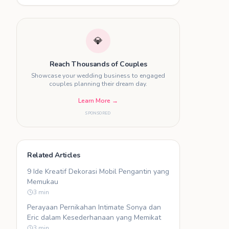
💎
Reach Thousands of Couples
Showcase your wedding business to engaged
couples planning their dream day.
Learn More →
SPONSORED
Related Articles
9 Ide Kreatif Dekorasi Mobil Pengantin yang
Memukau
3
min
Perayaan Pernikahan Intimate Sonya dan
Eric dalam Kesederhanaan yang Memikat
3
min