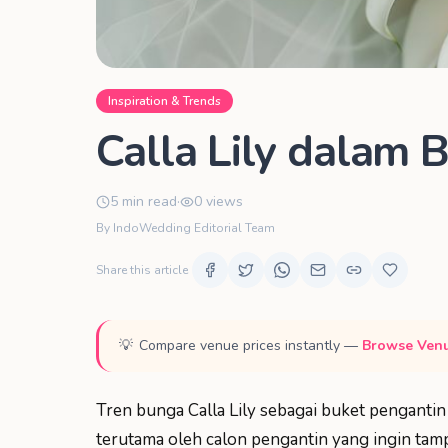
Inspiration & Trends
Calla Lily dalam 
5
min read
·
0
views
By IndoWedding Editorial Team
Share this article
💡
Compare venue prices instantly
—
Browse Venu
Tren bunga Calla Lily sebagai buket pengantin
terutama oleh calon pengantin yang ingin tam